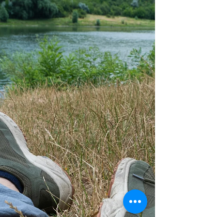
yaptım?” “Artık eskisi gibi hissetmiyor mu?” “Bu
mesajın altında başka bir anlam mı var?” “Şimdi
ne yapmalıyım?” Belki sadece bir mesajdır. Belki
karşı taraf gerçekten yoğundur. Belki o an
yorgundur. Belki de aranızda konuşulması
gereken bir