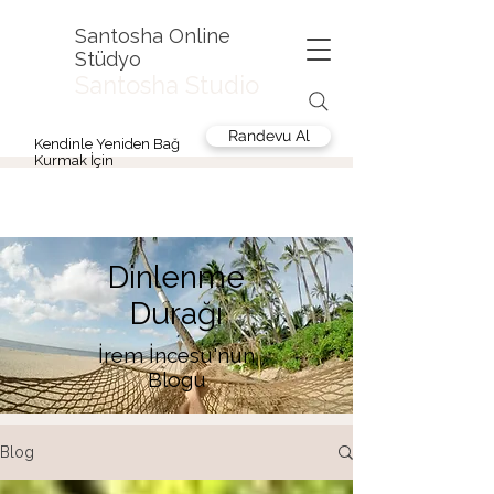
Santosha Online
Stüdyo
Santosha Studio
Randevu Al
Kendinle Yeniden Bağ
Kurmak İçin
Dinlenme
Durağı
İrem İncesu'nun
Blogu
Blog