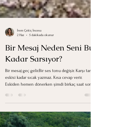
İrem Çekiç İncesu
2 Haz
5 dakikada okunur
Bir Mesaj Neden Seni Bu
Kadar Sarsıyor?
Bir mesaj geç gelir.Bir ses tonu değişir. Karşı taraf
eskisi kadar sıcak yazmaz. Kısa cevap verir.
Eskiden hemen dönerken şimdi birkaç saat sonra
yazar. Ve bir anda zihnin çalışmaya başlar.
“Benden uzaklaşıyor mu?” “Ben mi yanlış bir şey