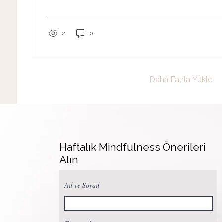
ne yapmalıyım?” Belki sadece bir mesajdır. Belki ka
yoğundur. Belki o an yorgundur. Belki de aranızd
gereken bir şey vardır. Ama...
2
0
Daha Fazla Yükle
Haftalık Mindfulness Önerileri
Alın
Ad ve Soyad