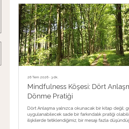
26 Tem 2026
∙
3
dk.
Mindfulness Köşesi: Dört Anlaş
Dönme Pratiği
Dört Anlaşma yalnızca okunacak bir kitap değil; 
uygulanabilecek sade bir farkındalık pratiği olabilir
ilişkilerde tetiklendiğimiz, bir mesajı fazla düşündü
davranışını kişisel algıladığımız ya da kendimizi s