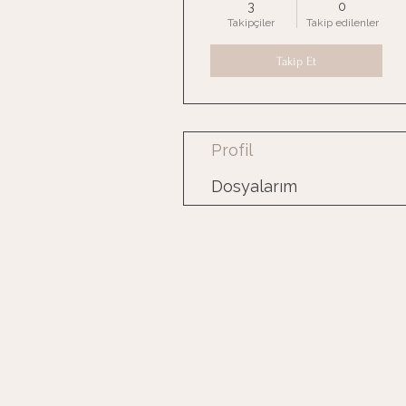
3
0
Takipçiler
Takip edilenler
Takip Et
Profil
Dosyalarım