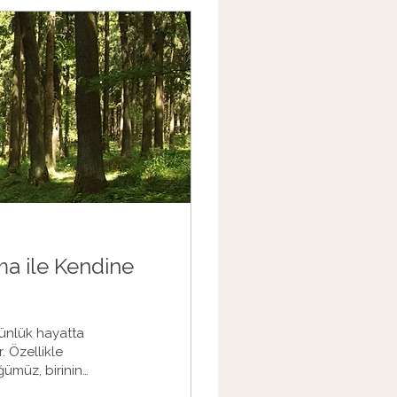
ma ile Kendine
günlük hayatta
. Özellikle
ğümüz, birinin
uçlamaya