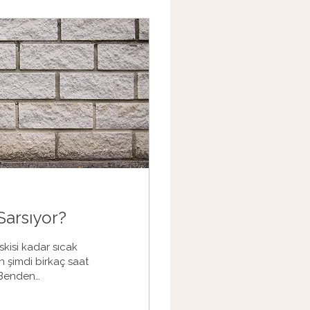
Sarsıyor?
eskisi kadar sıcak
 şimdi birkaç saat
 “Benden
ık eskisi gibi
am mı var?” “Şimdi