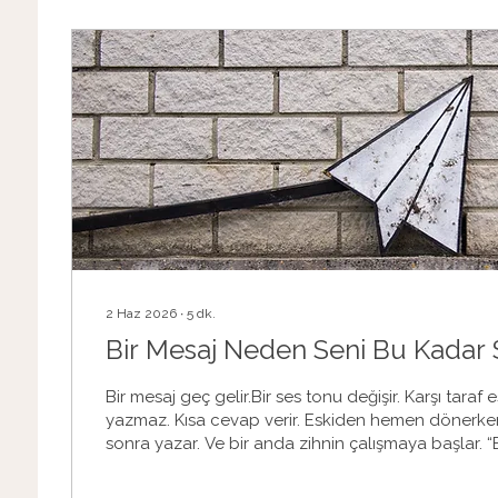
2 Haz 2026
∙
5
dk.
Bir Mesaj Neden Seni Bu Kadar 
Bir mesaj geç gelir.Bir ses tonu değişir. Karşı taraf 
yazmaz. Kısa cevap verir. Eskiden hemen dönerken
sonra yazar. Ve bir anda zihnin çalışmaya başlar.
uzaklaşıyor mu?” “Ben mi yanlış bir şey yaptım?” “Art
hissetmiyor mu?” “Bu mesajın altında başka bir anl