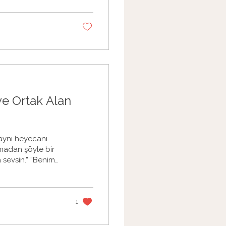
duraklama alanı
ulayabilirsiniz. 1.
ay yaşadığında
 ve Ortak Alan
 aynı heyecanı
madan şöyle bir
 sevsin.” “Benim
n.” “Benim için
sun.” “Beni
akabilsin.” Bu
ık ya da görülmeme
1