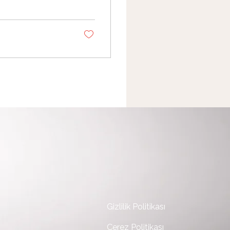
rşı taraf gerçekten
a konuşulması
Gizlilik Politikası
Çerez Politikası