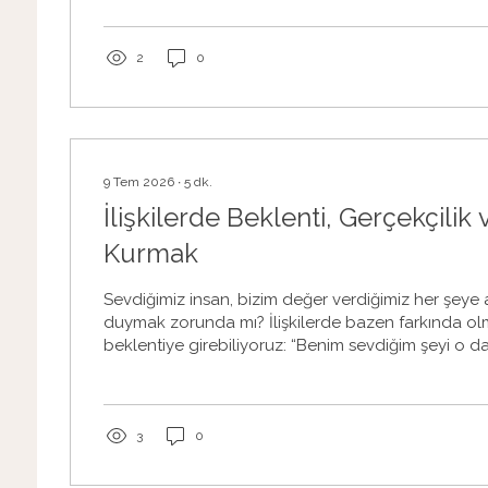
başladığımız anlarda bu dört ilke bize küçük bir 
açabilir. Aşağıdaki pratikleri gün içinde kısa kısa uyg
Sözlerini Fark Et: Kendine Ne Söylüyorsun? Bir ol
2
0
önce iç sesini dinle. Kendine şunları...
9 Tem 2026
∙
5
dk.
İlişkilerde Beklenti, Gerçekçilik
Kurmak
Sevdiğimiz insan, bizim değer verdiğimiz her şeye
duymak zorunda mı? İlişkilerde bazen farkında ol
beklentiye girebiliyoruz: “Benim sevdiğim şeyi o da
heyecanlandığım şeye o da aynı heyecanı göstersi
önemli olan, onun için de aynı derecede önemli ol
seviyorsa benim dünyama benim baktığım yerden b
gerçekleşmediğinde içimizde bir kırgınlık, yalnızl
3
0
hissi oluşabiliyor. “Beni anlamıyor.” “Benim...