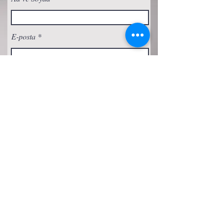
E-posta
Abone Ol
Gizlilik Politikası
Çerez Politikası
Şartlar ve Koşullar
Erişilebilirlik Beyanı