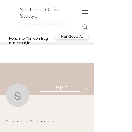
Santosha Online
Stüdyo
Santosha Studio
Randevu Al
Kendinle Yeniden Bağ
Kurmak İçin
Diğer Eylemler
Takip Et
stolon.enginmetal
stolon.enginmetal
0 Takipçiler
0 Takip edilenler