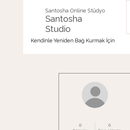
Santosha Online Stüdyo
Santosha
Studio
Kendinle Yeniden Bağ Kurmak İçin
Diğer Eylemler
stolon.enginmetal
0
0