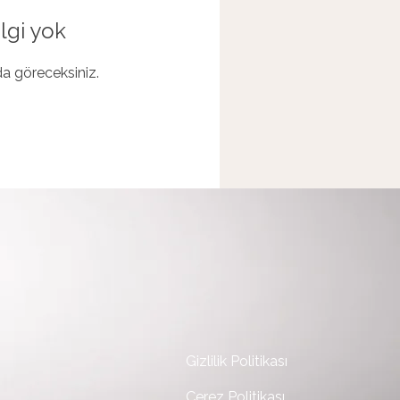
lgi yok
ada göreceksiniz.
Gizlilik Politikası
Çerez Politikası