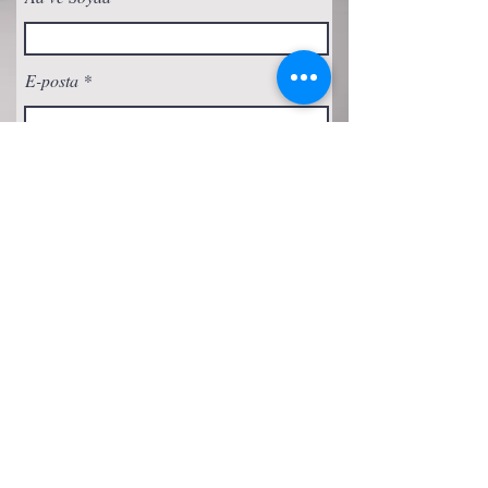
E-posta
Abone Ol
Gizlilik Politikası
Çerez Politikası
Şartlar ve Koşullar
Erişilebilirlik Beyanı