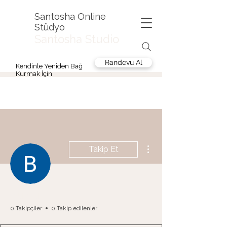
Santosha Online
Stüdyo
Santosha Studio
Randevu Al
Kendinle Yeniden Bağ
Kurmak İçin
Diğer Eylemler
Takip Et
Burcu
0 Takipçiler
0 Takip edilenler