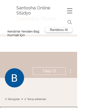
Santosha Online
Stüdyo
Santosha Studio
Randevu Al
Kendinle Yeniden Bağ
Kurmak İçin
Diğer Eylemler
Takip Et
Burcu
0 Takipçiler
0 Takip edilenler