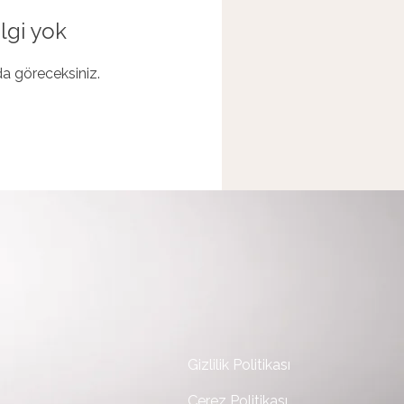
lgi yok
ada göreceksiniz.
Gizlilik Politikası
Çerez Politikası