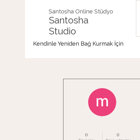
Santosha Online Stüdyo
Santosha
Studio
Kendinle Yeniden Bağ Kurmak İçin
Diğer Eylemler
mini yogi
0
0