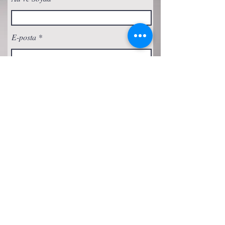
E-posta
Abone Ol
Gizlilik Politikası
Çerez Politikası
Şartlar ve Koşullar
Erişilebilirlik Beyanı