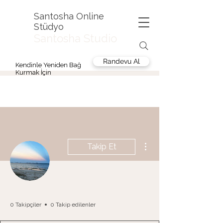
Santosha Online
Stüdyo
Santosha Studio
Randevu Al
Kendinle Yeniden Bağ
Kurmak İçin
Diğer Eylemler
Takip Et
Fatmanur Kuş
0 Takipçiler
0 Takip edilenler