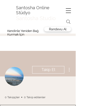
Santosha Online
Stüdyo
Santosha Studio
Randevu Al
Kendinle Yeniden Bağ
Kurmak İçin
Diğer Eylemler
Takip Et
Fatmanur Kuş
0 Takipçiler
0 Takip edilenler