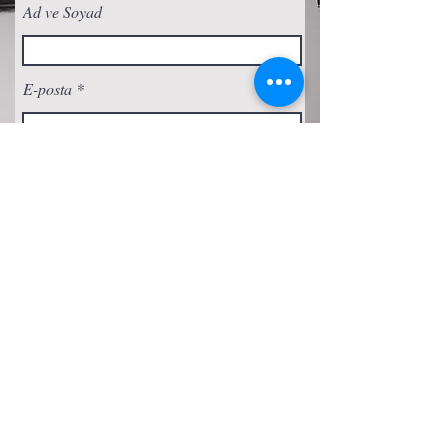
Ad ve Soyad
E-posta
Abone Ol
Gizlilik Politikası
Çerez Politikası
Şartlar ve Koşullar
Erişilebilirlik Beyanı