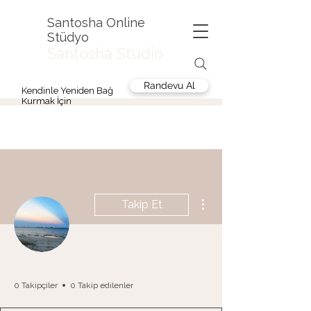
Santosha Online
Stüdyo
Santosha Studio
Randevu Al
Kendinle Yeniden Bağ
Kurmak İçin
Diğer Eylemler
Takip Et
Fatmanur Kuş
0 Takipçiler
0 Takip edilenler