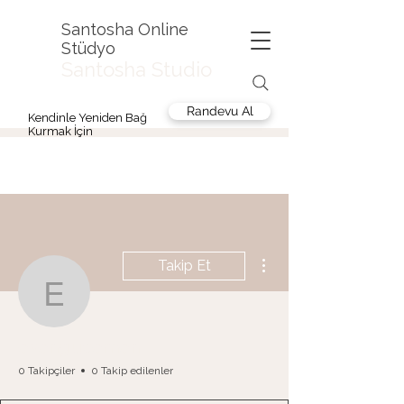
Santosha Online
Stüdyo
Santosha Studio
Randevu Al
Kendinle Yeniden Bağ
Kurmak İçin
Diğer Eylemler
Takip Et
esengucemen
esengucemen
0 Takipçiler
0 Takip edilenler