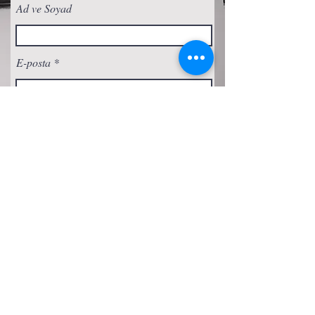
Ad ve Soyad
E-posta
Abone Ol
Gizlilik Politikası
Çerez Politikası
Şartlar ve Koşullar
Erişilebilirlik Beyanı