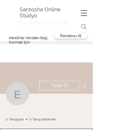
Santosha Online
Stüdyo
Santosha Studio
Randevu Al
Kendinle Yeniden Bağ
Kurmak İçin
Diğer Eylemler
Takip Et
edahasgul
edahasgul
0 Takipçiler
0 Takip edilenler