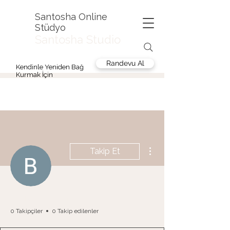
Santosha Online
Stüdyo
Santosha Studio
Randevu Al
Kendinle Yeniden Bağ
Kurmak İçin
Diğer Eylemler
Takip Et
Burcu Palamut
0 Takipçiler
0 Takip edilenler