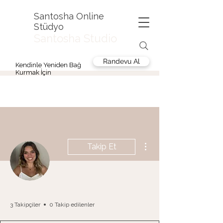
Santosha Online
Stüdyo
Santosha Studio
Randevu Al
Kendinle Yeniden Bağ
Kurmak İçin
Diğer Eylemler
Takip Et
Admin
İrem Çekiç İncesu
3 Takipçiler
0 Takip edilenler