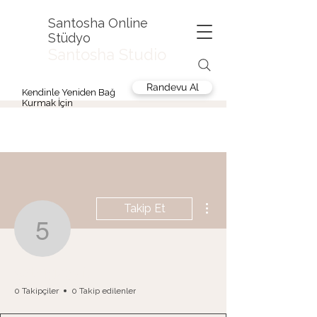
Santosha Online
Stüdyo
Santosha Studio
Randevu Al
Kendinle Yeniden Bağ
Kurmak İçin
Diğer Eylemler
Takip Et
58b4gz9yf7
58b4gz9yf7
0 Takipçiler
0 Takip edilenler