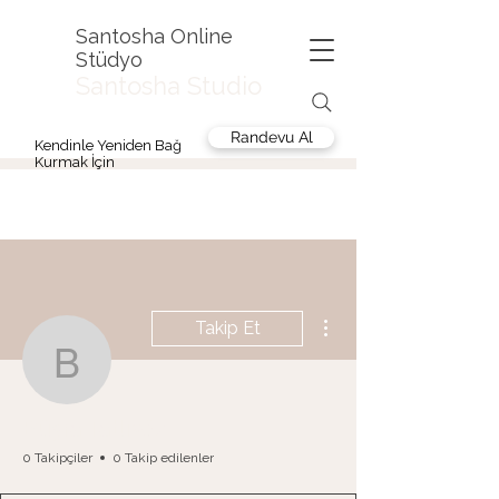
Santosha Online
Stüdyo
Santosha Studio
Randevu Al
Kendinle Yeniden Bağ
Kurmak İçin
Diğer Eylemler
Takip Et
Büşra Tatlısöz
Büşra Tatlısöz
0 Takipçiler
0 Takip edilenler