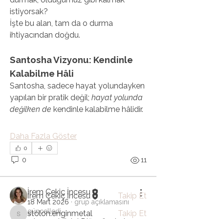
istiyorsak?
İşte bu alan, tam da o durma 
ihtiyacından doğdu.
Santosha Vizyonu: Kendinle 
Kalabilme Hâli
Santosha, sadece hayat yolundayken 
yapılan bir pratik değil; 
hayat yolunda 
değilken de
 kendinle kalabilme hâlidir.
Hakkında
Gruba hoş geldiniz! Diğer üyelerle
Daha Fazla Göster
bağlantı kurabilir, günce
...
0
Devamını oku
0
11
Üye
İrem Çekiç İncesu
İrem Çekiç İncesu
Takip Et
18 Mart 2026
·
grup açıklamasını
güncelledi.
stolon.enginmetal
Takip Et
stolon.enginmetal