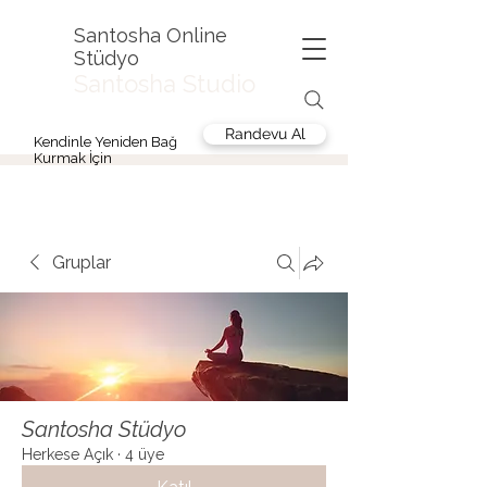
Santosha Online
Stüdyo
Santosha Studio
Randevu Al
Kendinle Yeniden Bağ
Kurmak İçin
Gruplar
Santosha Stüdyo
Herkese Açık
·
4 üye