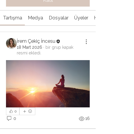
Katıl
Tartışma
Medya
Dosyalar
Üyeler
Hakkında
İrem Çekiç İncesu
18 Mart 2026
·
bir grup kapak
resmi ekledi.
0
0
16