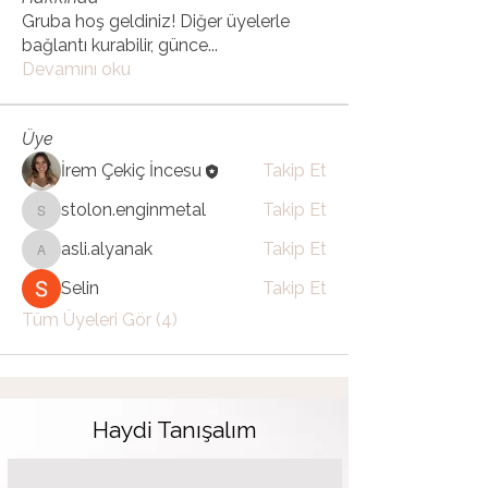
Gruba hoş geldiniz! Diğer üyelerle
bağlantı kurabilir, günce
...
Devamını oku
Üye
İrem Çekiç İncesu
Takip Et
stolon.enginmetal
Takip Et
stolon.enginmetal
asli.alyanak
Takip Et
asli.alyanak
Selin
Takip Et
Tüm Üyeleri Gör (4)
Haydi Tanışalım