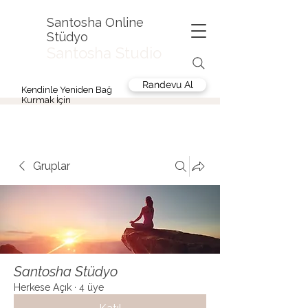
Santosha Online
Stüdyo
Santosha Studio
Randevu Al
Kendinle Yeniden Bağ
Kurmak İçin
Gruplar
Santosha Stüdyo
Herkese Açık
·
4 üye