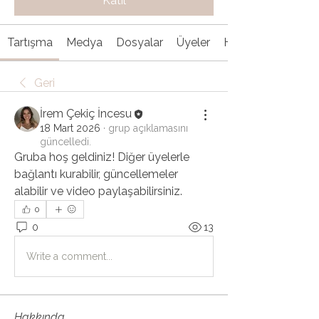
Katıl
Tartışma
Medya
Dosyalar
Üyeler
Hakkında
Geri
İrem Çekiç İncesu
18 Mart 2026
·
grup açıklamasını
güncelledi.
Gruba hoş geldiniz! Diğer üyelerle 
bağlantı kurabilir, güncellemeler 
alabilir ve video paylaşabilirsiniz.
0
0
13
Write a comment...
Hakkında