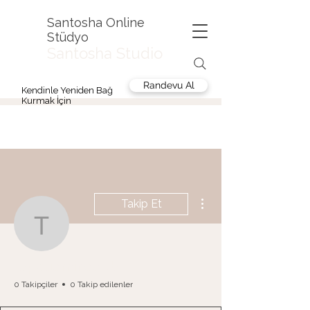
Santosha Online
Stüdyo
Santosha Studio
Randevu Al
Kendinle Yeniden Bağ
Kurmak İçin
Diğer Eylemler
Takip Et
topcuemineedb
topcuemineedb
0 Takipçiler
0 Takip edilenler