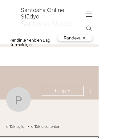
Santosha Online
Stüdyo
Santosha Studio
Randevu Al
Kendinle Yeniden Bağ
Kurmak İçin
Diğer Eylemler
Takip Et
Pınar Tatlı
Pınar Tatlı
0 Takipçiler
0 Takip edilenler