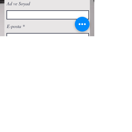
Ad ve Soyad
E-posta
Abone Ol
Gizlilik Politikası
Çerez Politikası
Şartlar ve Koşullar
Erişilebilirlik Beyanı