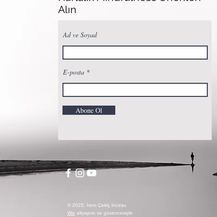
Alın
Ad ve Soyad
E-posta
Abone Ol
© 2025, İrem Çekiç İncesu
Wix
altyapısı ve güvencesiyle