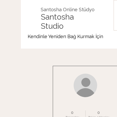
Santosha Online Stüdyo
Santosha
Studio
Kendinle Yeniden Bağ Kurmak İçin
Diğer Eylemler
Sevval Islek
0
0