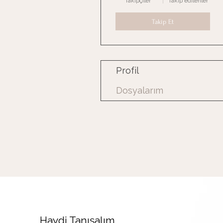
Takipçiler
Takip edilenler
Takip Et
Profil
Dosyalarım
Haydi Tanışalım