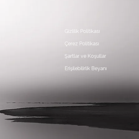
Gizlilik Politikası
Çerez Politikası
Şartlar ve Koşullar
Erişilebilirlik Beyanı