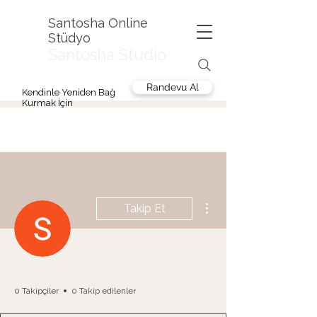
Santosha Online
Stüdyo
Santosha Studio
Randevu Al
Kendinle Yeniden Bağ
Kurmak İçin
Diğer Eylemler
Takip Et
Selin
0 Takipçiler
0 Takip edilenler