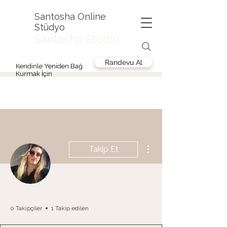
Santosha Online
Stüdyo
Santosha Studio
Randevu Al
Kendinle Yeniden Bağ
Kurmak İçin
Diğer Eylemler
Takip Et
Özge AYHAN
0 Takipçiler
1 Takip edilen