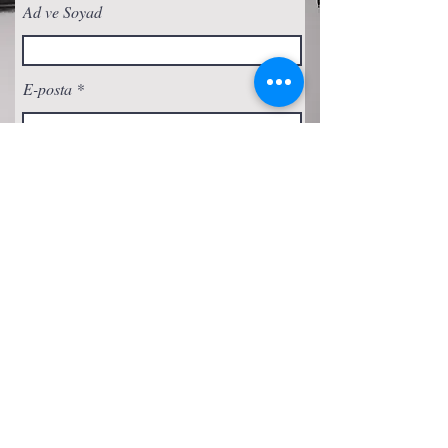
Ad ve Soyad
E-posta
Abone Ol
Gizlilik Politikası
Çerez Politikası
Şartlar ve Koşullar
Erişilebilirlik Beyanı