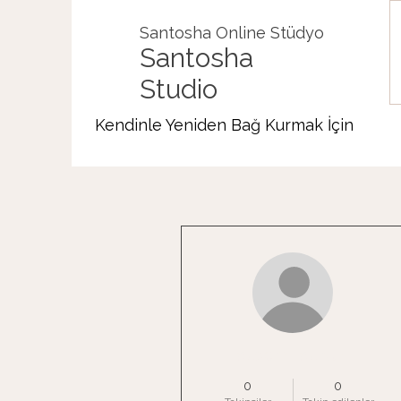
Santosha Online Stüdyo
Santosha
Studio
Kendinle Yeniden Bağ Kurmak İçin
Diğer Eylemler
ozdemir.oznur1
0
0