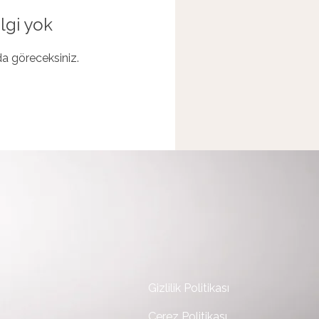
lgi yok
ada göreceksiniz.
Gizlilik Politikası
Çerez Politikası