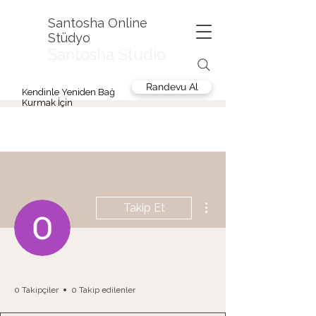
Santosha Online
Stüdyo
Santosha Studio
Randevu Al
Kendinle Yeniden Bağ
Kurmak İçin
Diğer Eylemler
Takip Et
Ozan İncesu
0 Takipçiler
0 Takip edilenler