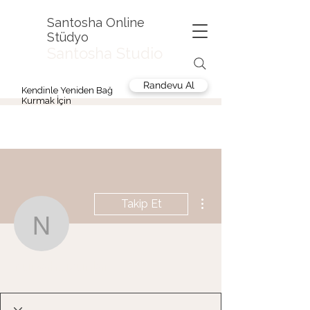
Santosha Online
Stüdyo
Santosha Studio
Randevu Al
Kendinle Yeniden Bağ
Kurmak İçin
Diğer Eylemler
Takip Et
nursah.uzunlar
nursah.uzunlar