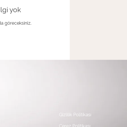
lgi yok
ada göreceksiniz.
Gizlilik Politikası
Çerez Politikası