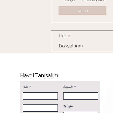
Takipçiler
Takip edilenler
Takip Et
Profil
Dosyalarım
Haydi Tanışalım
Adı
Soyadı
Telefon