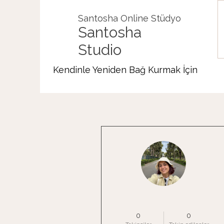
Santosha Online Stüdyo
Santosha
Studio
Kendinle Yeniden Bağ Kurmak İçin
Diğer Eylemler
Gizem Yildiz
0
0