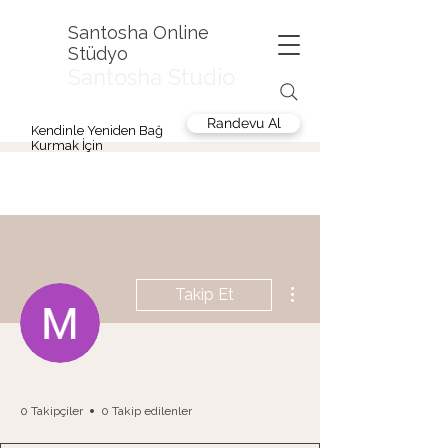
Santosha Online
Stüdyo
Santosha Studio
Randevu Al
Kendinle Yeniden Bağ
Kurmak İçin
Diğer Eylemler
Takip Et
Merve BAK
0 Takipçiler
0 Takip edilenler