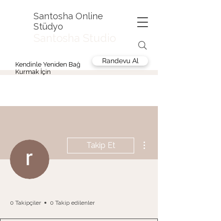
Santosha Online
Stüdyo
Santosha Studio
Randevu Al
Kendinle Yeniden Bağ
Kurmak İçin
Diğer Eylemler
Takip Et
radhika kadam
0 Takipçiler
0 Takip edilenler