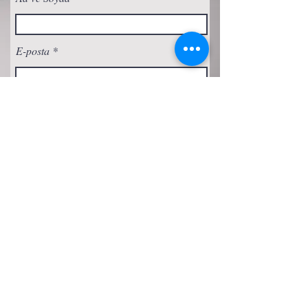
E-posta
Abone Ol
Gizlilik Politikası
Çerez Politikası
Şartlar ve Koşullar
Erişilebilirlik Beyanı