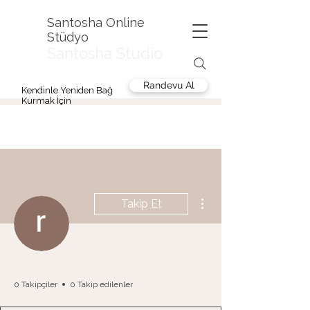
Santosha Online
Stüdyo
Santosha Studio
Randevu Al
Kendinle Yeniden Bağ
Kurmak İçin
Diğer Eylemler
Takip Et
radhika kadam
0 Takipçiler
0 Takip edilenler