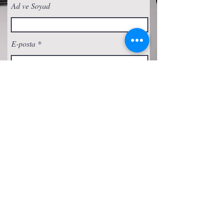
Ad ve Soyad
E-posta
Abone Ol
Gizlilik Politikası
Çerez Politikası
Şartlar ve Koşullar
Erişilebilirlik Beyanı