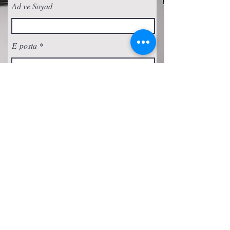
Ad ve Soyad
E-posta
Abone Ol
Gizlilik Politikası
Çerez Politikası
Şartlar ve Koşullar
Erişilebilirlik Beyanı