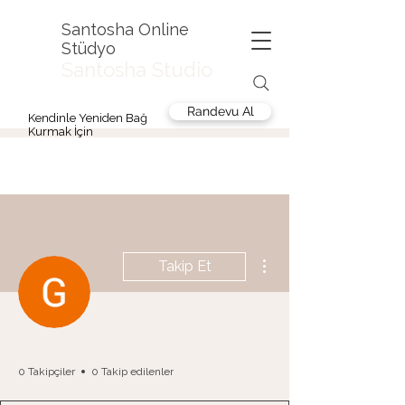
Santosha Online
Stüdyo
Santosha Studio
Randevu Al
Kendinle Yeniden Bağ
Kurmak İçin
Diğer Eylemler
Takip Et
Gereksiz İşler
0 Takipçiler
0 Takip edilenler