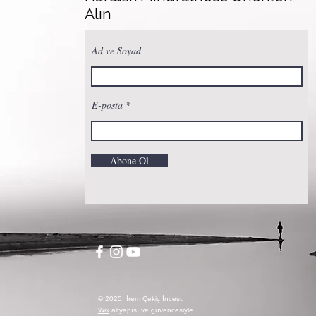
Alın
Ad ve Soyad
E-posta
Abone Ol
© 2025, İrem Çekiç İncesu
Wix
altyapısı ve güvencesiyle