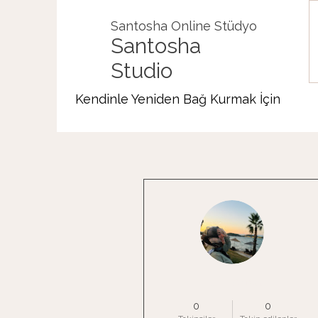
Santosha Online Stüdyo
Santosha
Studio
Kendinle Yeniden Bağ Kurmak İçin
Diğer Eylemler
Elif Topcu
0
0