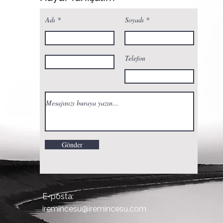
Adı
Soyadı
Telefon
Gönder
E-posta:
iremincesu@iremincesu.com