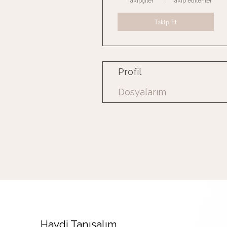
Takipçiler
Takip edilenler
Takip Et
Profil
Dosyalarım
Haydi Tanışalım