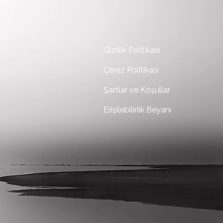
Gizlilik Politikası
Çerez Politikası
Şartlar ve Koşullar
Erişilebilirlik Beyanı