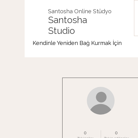
Santosha Online Stüdyo
Santosha
Studio
Kendinle Yeniden Bağ Kurmak İçin
Diğer Eylemler
edayillmazz
0
0