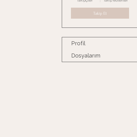
Takipçiler
Takip edilenler
Takip Et
Profil
Dosyalarım