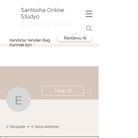
Santosha Online
Stüdyo
Santosha Studio
Randevu Al
Kendinle Yeniden Bağ
Kurmak İçin
Diğer Eylemler
Takip Et
edayillmazz
edayillmazz
0 Takipçiler
0 Takip edilenler