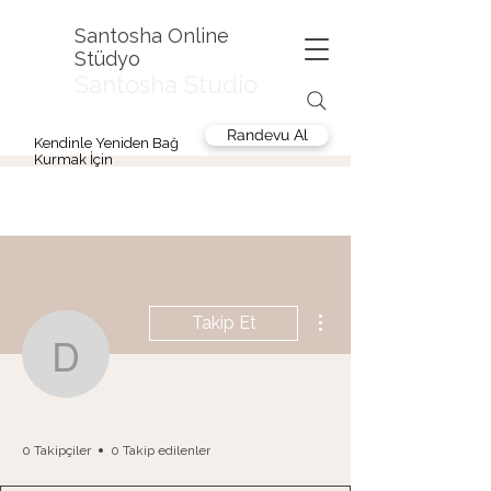
Santosha Online
Stüdyo
Santosha Studio
Randevu Al
Kendinle Yeniden Bağ
Kurmak İçin
Diğer Eylemler
Takip Et
denizssa22
denizssa22
0 Takipçiler
0 Takip edilenler