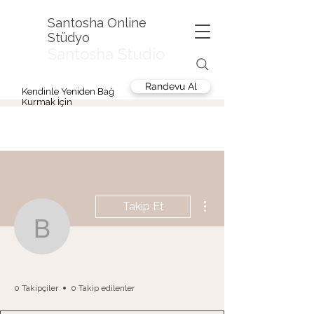
Santosha Online
Stüdyo
Santosha Studio
Randevu Al
Kendinle Yeniden Bağ
Kurmak İçin
Diğer Eylemler
Takip Et
bis_ens_23
bis_ens_23
0 Takipçiler
0 Takip edilenler