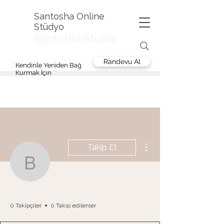
Santosha Online
Stüdyo
Santosha Studio
Randevu Al
Kendinle Yeniden Bağ
Kurmak İçin
Diğer Eylemler
Takip Et
berfinkyrl
berfinkyrl
0 Takipçiler
0 Takip edilenler