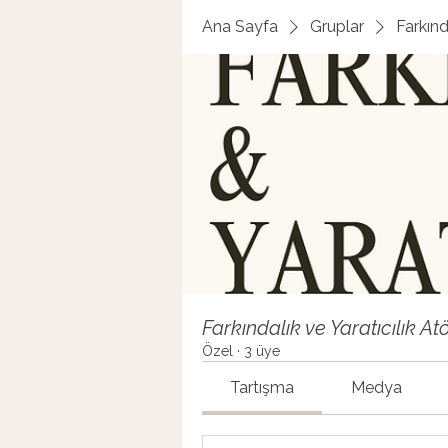
Ana Sayfa
Gruplar
Farkınd
Farkındalık ve Yaratıcılık Atö
Özel
·
3 üye
Tartışma
Medya