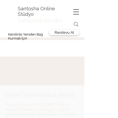
Santosha Online
Stüdyo
Santosha Studio
Randevu Al
Kendinle Yeniden Bağ
Kurmak İçin
Gizlilik Politikası
Yasal Sorumluluk Reddi
Bu sayfada, kendi Gizlilik Politikası
belgenizi nasıl yazacağınıza ilişkin
genel kapsamlı açıklamalar ve bilgiler