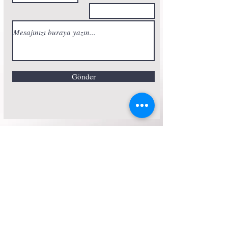
Gönder
Haftalık Mindfulness
Önerileri Alın
Ad ve Soyad
E-posta