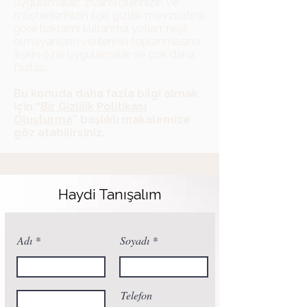
uygulamaları; ziyaretçilerinizin ve
müşterilerinizin ilgili gizlilik mevzuatına
göre haklarını kullanma yolları; reşit
olmayanların verilerinin toplanmasına
ilişkin özel uygulamalar ve çok daha
fazlası.
Bu konuda daha fazla bilgi almak
için “
Bir Gizlilik Politikası
Oluşturma
” başlıklı makalemize
göz atabilirsiniz.
Haydi Tanışalım
Adı
Soyadı
Telefon