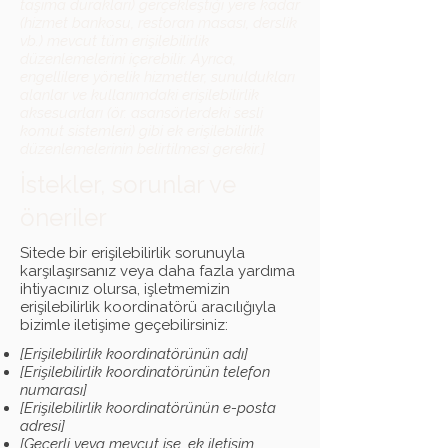
taşıma durakları) gerçekleştiği yere kadar
(hizmet bankosu, restoran masası, derslik
vb.) mevcut tüm erişilebilirlik
düzenlemelerini içerebilir. Ayrıca,
engellilere yönelik hizmetler, sunuldukları
alanlar ve kullanımdaki erişilebilirlik
aksesuarları (ör. asansörlerdeki sesli
komut sistemleri) gibi ek erişilebilirlik
düzenlemelerinin belirtilmesi gerekir.]
İstekler, sorunlar ve
öneriler
Sitede bir erişilebilirlik sorunuyla
karşılaşırsanız veya daha fazla yardıma
ihtiyacınız olursa, işletmemizin
erişilebilirlik koordinatörü aracılığıyla
bizimle iletişime geçebilirsiniz:
[Erişilebilirlik koordinatörünün adı]
[Erişilebilirlik koordinatörünün telefon
numarası]
[Erişilebilirlik koordinatörünün e-posta
adresi]
[Geçerli veya mevcut ise, ek iletişim