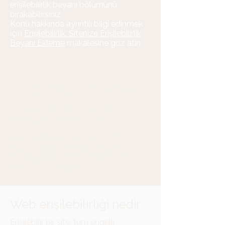
erişilebilirlik beyanı bölümünü
bırakabilirsiniz.
Konu hakkında ayrıntılı bilgi edinmek
için
Erişilebilirlik: Sitenize Erişilebilirlik
Beyanı Ekleme
makalesine göz atın.
Erişilebilirlik Beyanı
Bu beyan son olarak
[tarihi girin]
tarihinde güncellenmiştir.
[Kuruluş/işletme adını girin]
olarak
sitemizi (
[site adını ve adresini girin]
)
engelli kişiler için erişilebilir hale
getirmeye çalışıyoruz.
Web erişilebilirliği nedir
Erişilebilir bir site, tüm engelli