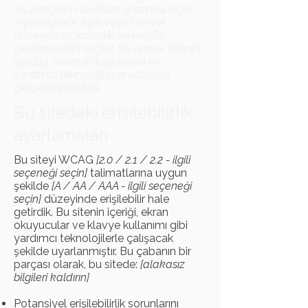
ziyaretçilerin sayfalar arasında diğer
ziyaretçilerle aynı veya benzer
düzeyde bir kolaylık ve keyifle
gezinmelerini sağlar. Bu ancak sitenin
işlediği sistemin kapasitesi ve
yardımcı teknolojiler aracılığıyla
gerçekleştirilebilir.
Bu sitedeki erişilebilirlik
ayarlamaları
Bu siteyi WCAG
[2.0 / 2.1 / 2.2 - ilgili
seçeneği seçin]
talimatlarına uygun
şekilde
[A / AA / AAA - ilgili seçeneği
seçin]
düzeyinde erişilebilir hale
getirdik. Bu sitenin içeriği, ekran
okuyucular ve klavye kullanımı gibi
yardımcı teknolojilerle çalışacak
şekilde uyarlanmıştır. Bu çabanın bir
parçası olarak, bu sitede:
[alakasız
bilgileri kaldırın]
Potansiyel erişilebilirlik sorunlarını