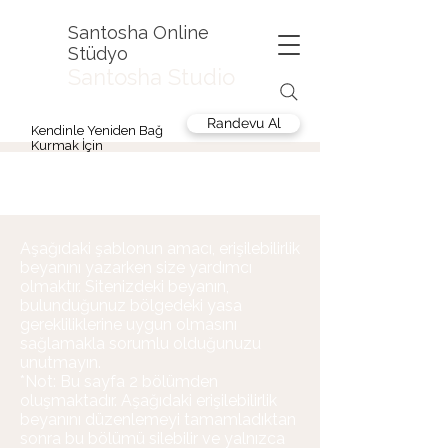
Santosha Online
Stüdyo
Santosha Studio
Randevu Al
Kendinle Yeniden Bağ
Kurmak İçin
Aşağıdaki şablonun amacı, erişilebilirlik
beyanını yazarken size yardımcı
olmaktır. Sitenizdeki beyanın,
bulunduğunuz bölgedeki yasa
gerekliliklerine uygun olmasını
sağlamakla sorumlu olduğunuzu
unutmayın.
*Not: Bu sayfa 2 bölümden
oluşmaktadır. Aşağıdaki erişilebilirlik
beyanını düzenlemeyi tamamladıktan
sonra bu bölümü silebilir ve yalnızca