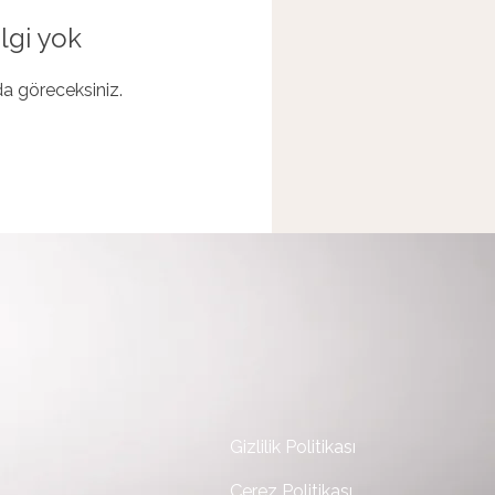
lgi yok
ada göreceksiniz.
Gizlilik Politikası
Çerez Politikası