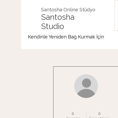
Santosha Online Stüdyo
Santosha
Studio
Kendinle Yeniden Bağ Kurmak İçin
Diğer Eylemler
temel.eda
0
0