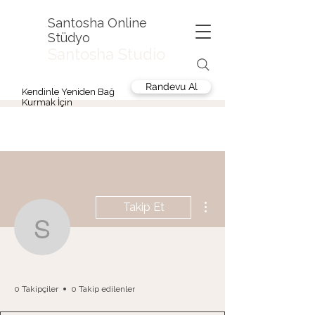
Santosha Online
Stüdyo
Santosha Studio
Randevu Al
Kendinle Yeniden Bağ
Kurmak İçin
Diğer Eylemler
Takip Et
salihasari217
salihasari217
0 Takipçiler
0 Takip edilenler