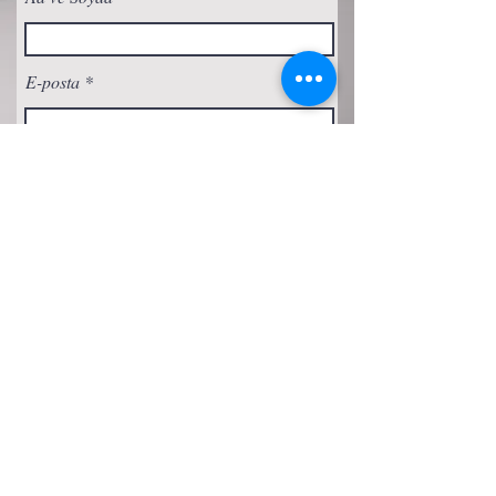
E-posta
Abone Ol
Gizlilik Politikası
Çerez Politikası
Şartlar ve Koşullar
Erişilebilirlik Beyanı