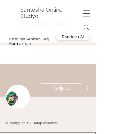
Santosha Online
Stüdyo
Santosha Studio
Randevu Al
Kendinle Yeniden Bağ
Kurmak İçin
Diğer Eylemler
Takip Et
Merve T
0 Takipçiler
0 Takip edilenler