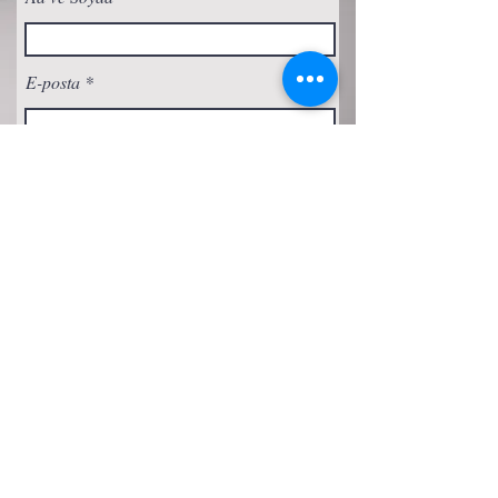
E-posta
Abone Ol
Gizlilik Politikası
Çerez Politikası
Şartlar ve Koşullar
Erişilebilirlik Beyanı