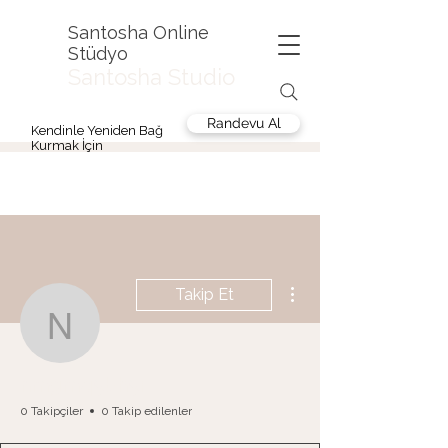
Santosha Online
Stüdyo
Santosha Studio
Randevu Al
Kendinle Yeniden Bağ
Kurmak İçin
Diğer Eylemler
Takip Et
nmgmq5bh5r
nmgmq5bh5r
0 Takipçiler
0 Takip edilenler