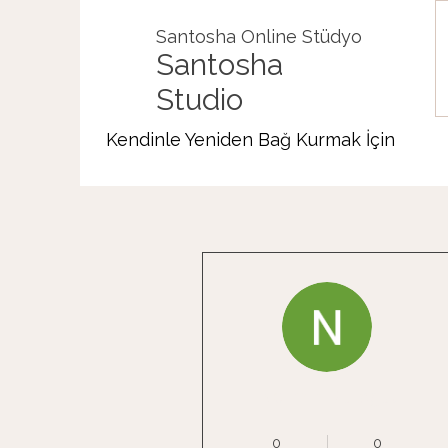
Santosha Online Stüdyo
Santosha
Studio
Kendinle Yeniden Bağ Kurmak İçin
Diğer Eylemler
Nermin Biliroglu
Manipura Çakra
+
4
0
0