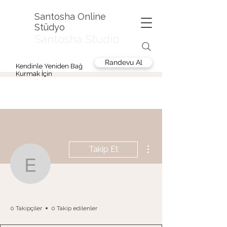
Santosha Online
Stüdyo
Santosha Studio
Randevu Al
Kendinle Yeniden Bağ
Kurmak İçin
Diğer Eylemler
Takip Et
eliftopcu_edb
eliftopcu_edb
0 Takipçiler
0 Takip edilenler