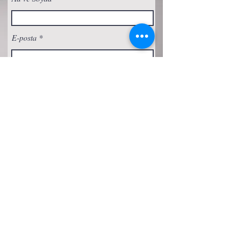
E-posta
Abone Ol
Gizlilik Politikası
Çerez Politikası
Şartlar ve Koşullar
Erişilebilirlik Beyanı