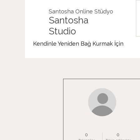
Santosha Online Stüdyo
Santosha
Studio
Kendinle Yeniden Bağ Kurmak İçin
Diğer Eylemler
burcuerdem_07
0
0