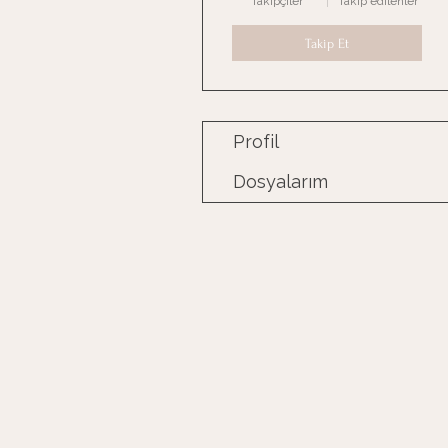
Takipçiler
Takip edilenler
Takip Et
Profil
Dosyalarım