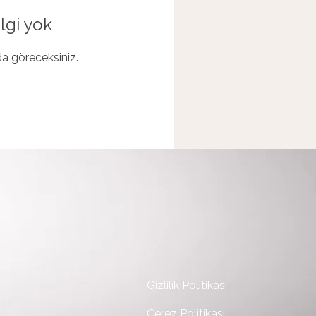
lgi yok
ada göreceksiniz.
Gizlilik Politikası
Çerez Politikası