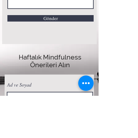
Gönder
Haftalık Mindfulness
Önerileri Alın
Ad ve Soyad
E-posta
Abone Ol