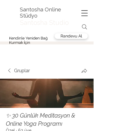
Santosha Online
Stüdyo
Santosha Studio
Randevu Al
Kendinle Yeniden Bağ
Kurmak İçin
Gruplar
✨ 30 Günlük Meditasyon &
Online Yoga Programı
Özel
·
63 üye