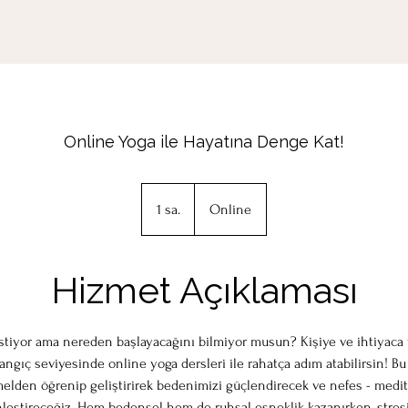
Online Yoga ile Hayatına Denge Kat!
1 sa.
1
Online
s
a
Hizmet Açıklaması
istiyor ama nereden başlayacağını bilmiyor musun? Kişiye ve ihtiyaca 
angıç ​​seviyesinde online yoga dersleri ile rahatça adım atabilirsin! Bu
melden öğrenip geliştirirek bedenimizi güçlendirecek ve nefes - medit
nleştireceğiz. Hem bedensel hem de ruhsal esneklik kazanırken, stre