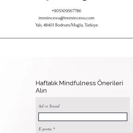
+905309567786
iremincesu@iremincesu.com
Yalı, 48401 Bodrum/Muğla, Türkiye
Haftalık Mindfulness Önerileri
Alın
Ad ve Soyad
E-posta