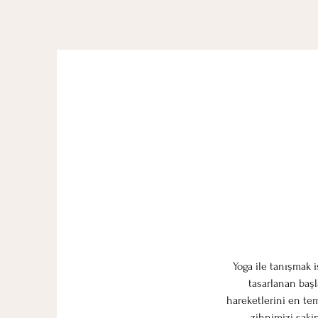
Yoga ile tanışmak 
tasarlanan başl
hareketlerini en te
zihnimizi saki